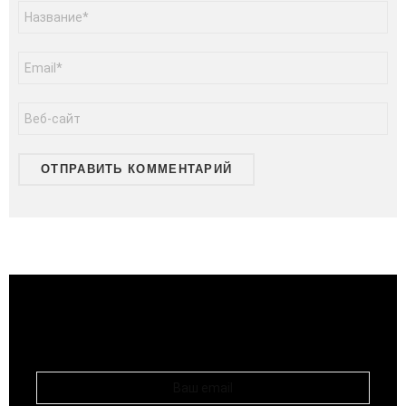
Имя
*
Email
*
Сайт
Подписывайся и получай свежие публикации на
РАССЫЛКА
свою почту!