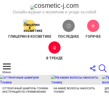
Онлайн-журнал о косметике и уходе за собой
ГЛИЦЕРИН В КОСМЕТИКЕ
ПОСЛЕДНЕЕ
ГОРЯЧЕЕ
В ТРЕНДЕ
СЛЕДОВ
П
ЗА
Меню
НАМИ
САМЫЕ
ПРОСМАТРИВАЕМЫЕ
ПУБЛИКАЦИИ
ОТТЕНОЧНЫЙ ШАМПУНЬ ТОНИКА:
НА КАКИЕ ВОЛОСЫ НАНОСИТЬ
ДЛ
ИНСТРУКЦИЯ ПО ПРИМЕНЕНИЮ
ТОНИКУ
ВО