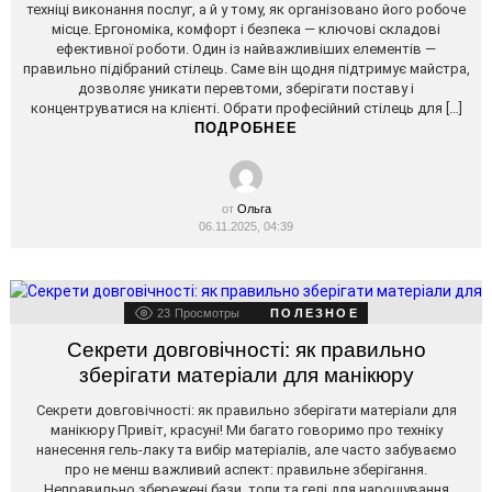
техніці виконання послуг, а й у тому, як організовано його робоче
місце. Ергономіка, комфорт і безпека — ключові складові
ефективної роботи. Один із найважливіших елементів —
правильно підібраний стілець. Саме він щодня підтримує майстра,
дозволяє уникати перевтоми, зберігати поставу і
концентруватися на клієнті. Обрати професійний стілець для […]
ПОДРОБНЕЕ
от
Ольга
06.11.2025, 04:39
23
Просмотры
ПОЛЕЗНОЕ
Секрети довговічності: як правильно
зберігати матеріали для манікюру
Секрети довговічності: як правильно зберігати матеріали для
манікюру Привіт, красуні! Ми багато говоримо про техніку
нанесення гель-лаку та вибір матеріалів, але часто забуваємо
про не менш важливий аспект: правильне зберігання.
Неправильно збережені бази, топи та гелі для нарощування