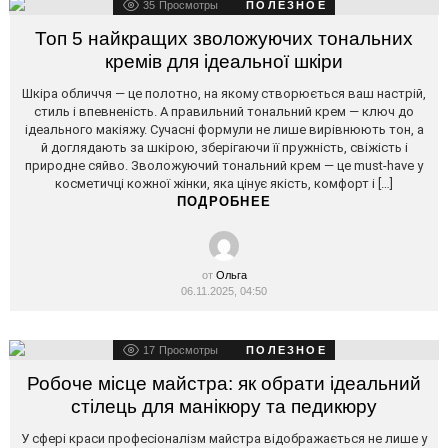
35
Просмотры
ПОЛЕЗНОЕ
Топ 5 найкращих зволожуючих тональних
кремів для ідеальної шкіри
Шкіра обличчя — це полотно, на якому створюється ваш настрій,
стиль і впевненість. А правильний тональний крем — ключ до
ідеального макіяжу. Сучасні формули не лише вирівнюють тон, а
й доглядають за шкірою, зберігаючи її пружність, свіжість і
природне сяйво. Зволожуючий тональний крем — це must-have у
косметичці кожної жінки, яка цінує якість, комфорт і […]
ПОДРОБНЕЕ
от
Ольга
06.11.2025, 04:50
17
Просмотры
ПОЛЕЗНОЕ
Робоче місце майстра: як обрати ідеальний
стілець для манікюру та педикюру
У сфері краси професіоналізм майстра відображається не лише у