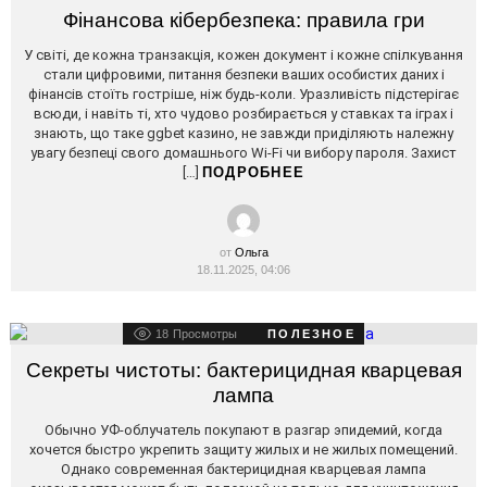
STORIES
Фінансова кібербезпека: правила гри
У світі, де кожна транзакція, кожен документ і кожне спілкування
стали цифровими, питання безпеки ваших особистих даних і
фінансів стоїть гостріше, ніж будь-коли. Уразливість підстерігає
всюди, і навіть ті, хто чудово розбирається у ставках та іграх і
знають, що таке ggbet казино, не завжди приділяють належну
увагу безпеці свого домашнього Wi-Fi чи вибору пароля. Захист
[…]
ПОДРОБНЕЕ
от
Ольга
18.11.2025, 04:06
18
Просмотры
ПОЛЕЗНОЕ
Секреты чистоты: бактерицидная кварцевая
лампа
Обычно УФ-облучатель покупают в разгар эпидемий, когда
хочется быстро укрепить защиту жилых и не жилых помещений.
Однако современная бактерицидная кварцевая лампа