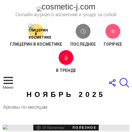
Онлайн-журнал о косметике и уходе за собой
ГЛИЦЕРИН В КОСМЕТИКЕ
ПОСЛЕДНЕЕ
ГОРЯЧЕЕ
В ТРЕНДЕ
СЛЕДОВ
П
ЗА
Меню
НАМИ
НОЯБРЬ 2025
Архивы по месяцам
LATEST
19
Просмотры
ПОЛЕЗНОЕ