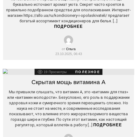
буквально источают аромат уюта. Секрет часто кроется в
правильно подобранном средстве для ополаскивания. Интернет-
магазин https://allo.ua/ru/kondicionery-i-opolaskivateli/ предлагает
богатый ассортимент кондиционеров для белья. […]
ПОДРОБНЕЕ
от
Ольга
23.10.2025, 06:43
19
Просмотры
ПОЛЕЗНОЕ
Скрытая мощь витамина А
Мы привыкли слышать, что витамин А, это «витамин для глаз»
или «витамин молодости». Безусловно, его роль в поддержании
здоровья кожи и сумеречного зрения переоценить сложно. Но
наука не стоит на месте, и современные исследования
показывают, что влияние этого жирорастворимого вещества
гораздо шире и глубже. По сути этот витамин, как настоящий
регулятор, который вплетён в работу […]
ПОДРОБНЕЕ