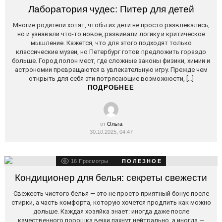
STORIES
Лаборатория чудес: Питер для детей
Многие родители хотят, чтобы их дети не просто развлекались,
но и узнавали что-то новое, развивали логику и критическое
мышление. Кажется, что для этого подходят только
классические музеи, но Петербург готов предложить гораздо
больше. Город полон мест, где сложные законы физики, химии и
астрономии превращаются в увлекательную игру. Прежде чем
открыть для себя эти потрясающие возможности, […]
ПОДРОБНЕЕ
от
Ольга
30.10.2025, 04:47
16
Просмотры
ПОЛЕЗНОЕ
Кондиционер для белья: секреты свежести
Свежесть чистого белья — это не просто приятный бонус после
стирки, а часть комфорта, которую хочется продлить как можно
дольше. Каждая хозяйка знает: иногда даже после
качественного порошка вещи пахнут нейтрально, а иногда —