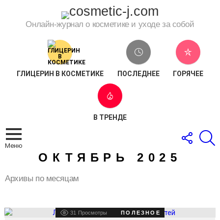
Онлайн-журнал о косметике и уходе за собой
ГЛИЦЕРИН В КОСМЕТИКЕ
ПОСЛЕДНЕЕ
ГОРЯЧЕЕ
В ТРЕНДЕ
СЛЕДОВ
П
ЗА
Меню
НАМИ
ОКТЯБРЬ 2025
Архивы по месяцам
LATEST
31
Просмотры
ПОЛЕЗНОЕ