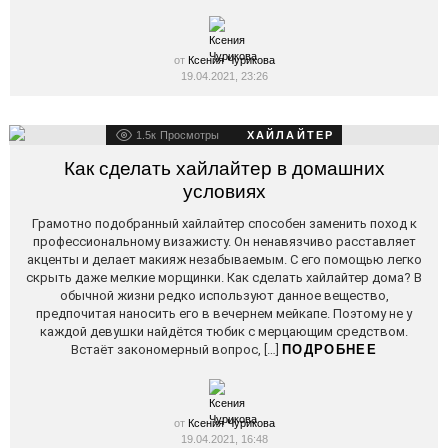
от
Ксения Чурикова
19.04.2021, 23:26
1.5к
Просмотры
ХАЙЛАЙТЕР
Как сделать хайлайтер в домашних
условиях
Грамотно подобранный хайлайтер способен заменить поход к
профессиональному визажисту. Он ненавязчиво расставляет
акценты и делает макияж незабываемым. С его помощью легко
скрыть даже мелкие морщинки. Как сделать хайлайтер дома? В
обычной жизни редко используют данное вещество,
предпочитая наносить его в вечернем мейкапе. Поэтому не у
каждой девушки найдётся тюбик с мерцающим средством.
Встаёт закономерный вопрос, […]
ПОДРОБНЕЕ
от
Ксения Чурикова
19.04.2021, 16:48