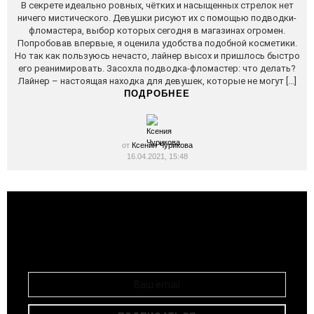
В секрете идеально ровных, чётких и насыщенных стрелок нет
ничего мистического. Девушки рисуют их с помощью подводки-
фломастера, выбор которых сегодня в магазинах огромен.
Попробовав впервые, я оценила удобства подобной косметики.
Но так как пользуюсь нечасто, лайнер высох и пришлось быстро
его реанимировать. Засохла подводка-фломастер: что делать?
Лайнер – настоящая находка для девушек, которые не могут […]
ПОДРОБНЕЕ
от
Ксения Чурикова
16.04.2021, 15:48
Подписывайся и получай свежие
РАССЫЛКА
публикации на свою почту!