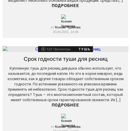
Выделяют несколько основных видов продукции: средства […]
ПОДРОБНЕЕ
от
Ксения Чурикова
23.04.2021, 14:46
518
Просмотры
ТУШЬ
Срок годности туши для ресниц
Купленную тушь для ресниц девушка обычно использует, что
называется, до последней капли. Но это в корне неверно, ведь
косметика, как и другие товары обладает собственным сроком
годности. По истечении указанного на упаковке времени
применять её небезопасно. Срок годности туши для ресниц: как
определить? Тушь – это многокомпонентный состав, который
имеет собственные сроки гарантированной свежести. Их […]
ПОДРОБНЕЕ
от
Ксения Чурикова