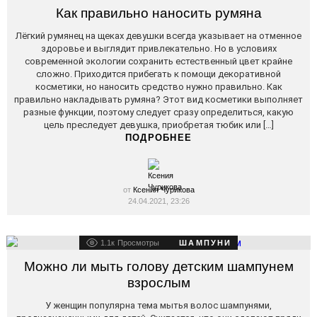
STORIES
Как правильно наносить румяна
Лёгкий румянец на щеках девушки всегда указывает на отменное
здоровье и выглядит привлекательно. Но в условиях
современной экологии сохранить естественный цвет крайне
сложно. Приходится прибегать к помощи декоративной
косметики, но наносить средство нужно правильно. Как
правильно накладывать румяна? Этот вид косметики выполняет
разные функции, поэтому следует сразу определиться, какую
цель преследует девушка, приобретая тюбик или […]
ПОДРОБНЕЕ
от
Ксения Чурикова
24.04.2021, 23:26
1.1к
Просмотры
ШАМПУНИ
Можно ли мыть голову детским шампунем
взрослым
У женщин популярна тема мытья волос шампунями,