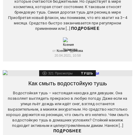
которые считаются бюджетными. Но существует в мире
косметика, которая стоит состояние. К таковым относят
брендовую тушь. Самая дорогая тушь для ресниц в мире
Приобретая новый флакон, мы понимаем, что его хватит на 3–4
месяца. Средство быстро заканчивается при регулярном
применении или […]
ПОДРОБНЕЕ
от
Ксения Чурикова
20.04.2021, 10:58
321
Просмотры
ТУШЬ
Как смыть водостойкую тушь
Водостойкая тушь – настоящая находка для девушек. Она
позволяет выглядеть прекрасно в любую погоду. Даже если на
улице льёт дождь или идёт снег, взгляд останется
выразительным, а макияж аккуратным. Но средство настолько
хорошо держится на ресницах, что смыть его нелегко. Чем смыть
водостойкую тушь в домашних условиях? Стойкий макияж
подходит активным и целеустремлённым дамам. Нанеся […]
ПОДРОБНЕЕ