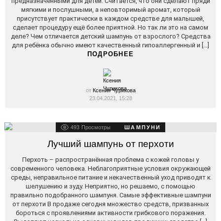
предназначенными для детей. Считается, что они сделают пряди
мягкими и послушными, а неповторимый аромат, который
присутствует практически в каждом средстве для малышей,
сделает процедуру ещё более приятной. Но так ли это на самом
деле? Чем отличается детский шампунь от взрослого? Средства
для ребёнка обычно имеют качественный гипоаллергенный и […]
ПОДРОБНЕЕ
от
Ксения Чурикова
23.04.2021, 15:28
493
Просмотры
ШАМПУНИ
Лучший шампунь от перхоти
Перхоть – распространённая проблема с кожей головы у
современного человека. Неблагоприятные условия окружающей
среды, неправильное питание и некачественный уход приводят к
шелушению и зуду. Неприятно, но решаемо, с помощью
правильно подобранного шампуня. Самые эффективные шампуни
от перхоти В продаже сегодня множество средств, призванных
бороться с проявлениями активности грибкового поражения.