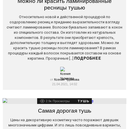
Можно ли красить ламинированные
ресницы тушью
Относительно новой и действенной процедурой по
оздоровлению ресниц и приданию выразительности взгляду
считают ламинирование. Волоски буквально запаивают в кокон
из специального состава. Он изготовлен из натуральных
компонентов. В результате они приобретают крепость,
дополнительную толщину и выглядят здоровыми. Можно ли
красить тушью ресницы после ламинирования? В рамках
процедуры каждый волосок покрывается составом на основе
кератина. Прозрачные […]
ПОДРОБНЕЕ
от
Ксения Чурикова
21.04.2021, 14:02
2.9к
Просмотры
ТУШЬ
Самая дорогая тушь
Цены на декоративную косметику часто поражают девушек
многозначными цифрами. И это лишь повседневные варианты,