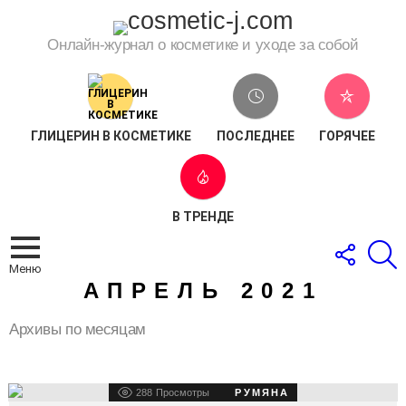
Онлайн-журнал о косметике и уходе за собой
ГЛИЦЕРИН В КОСМЕТИКЕ
ПОСЛЕДНЕЕ
ГОРЯЧЕЕ
В ТРЕНДЕ
СЛЕДОВ
П
ЗА
Меню
НАМИ
АПРЕЛЬ 2021
Архивы по месяцам
LATEST
288
Просмотры
РУМЯНА