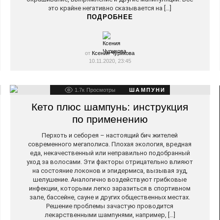
это крайне негативно сказывается на […]
ПОДРОБНЕЕ
от
Ксения Чурикова
10.11.2020, 23:45
1.7к
Просмотры
ШАМПУНИ
Кето плюс шампунь: инструкция
по применению
Перхоть и себорея – настоящий бич жителей
современного мегаполиса. Плохая экология, вредная
еда, некачественный или неправильно подобранный
уход за волосами. Эти факторы отрицательно влияют
на состояние локонов и эпидермиса, вызывая зуд,
шелушение. Аналогично воздействуют грибковые
инфекции, которыми легко заразиться в спортивном
зале, бассейне, сауне и других общественных местах.
Решение проблемы зачастую проводится
лекарственными шампунями, например, […]