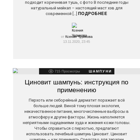
подходит коричневая тушь, с фото В последние годы
натуральный мейкап – настоящий маст хэв для
современной […]
ПОДРОБНЕЕ
от
Ксения Чурикова
13.11.2020, 23:45
715
Просмотры
ШАМПУНИ
Циновит шампунь: инструкция по
применению
Перхоть или себорейный дерматит поражает всё
больше людей. Виной тому плохая экология,
некачественное питание, многочисленные выбросы в
атмосферу и другие факторы. Жизнь наполняется
неприятными ощущениями зуда и жжения кожи головы.
Чтобы справиться с перхотью, предлагают
использовать лечебный шампунь Циновит. Циновит
шампунь – как применять Средство для терапии