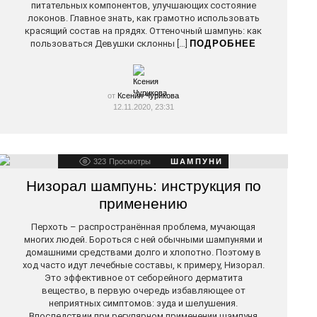
питательных компонентов, улучшающих состояние
локонов. Главное знать, как грамотно использовать
красящий состав на прядях. Оттеночный шампунь: как
пользоваться Девушки склонны […]
ПОДРОБНЕЕ
от
Ксения Чурикова
12.11.2020, 23:31
323
Просмотры
ШАМПУНИ
Низорал шампунь: инструкция по
применению
Перхоть – распространённая проблема, мучающая
многих людей. Бороться с ней обычными шампунями и
домашними средствами долго и хлопотно. Поэтому в
ход часто идут лечебные составы, к примеру, Низорал.
Это эффективное от себорейного дерматита
вещество, в первую очередь избавляющее от
неприятных симптомов: зуда и шелушения.
Впоследствии при регулярном применении шампуня