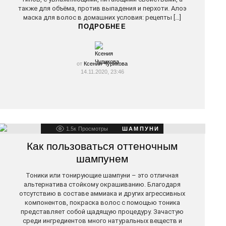
также для объёма, против выпадения и перхоти. Алоэ
маска для волос в домашних условия: рецепты […]
ПОДРОБНЕЕ
от
Ксения Чурикова
14.11.2020, 23:46
1.5к
Просмотры
ШАМПУНИ
Как пользоваться оттеночным
шампунем
Тоники или тонирующие шампуни – это отличная
альтернатива стойкому окрашиванию. Благодаря
отсутствию в составе аммиака и других агрессивных
компонентов, покраска волос с помощью тоника
представляет собой щадящую процедуру. Зачастую
среди ингредиентов много натуральных веществ и