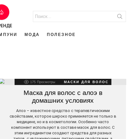
Искать:
РЕНДЕ
МПУНИ
МОДА
ПОЛЕЗНОЕ
175
Просмотры
МАСКИ ДЛЯ ВОЛОС
Маска для волос с алоэ в
домашних условиях
Алоэ – известное средство с терапевтическими
свойствами, которое широко применяется не только в
медицине, но и в косметологии. Особенно часто
компонент используют в составе масок для волос. С
этим ингредиентом создают средства для разных
типов, с увлажняющими, питающими свойствами, а