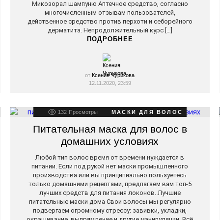
Микозорал шампуню Аптечное средство, согласно
многочисленным отзывам пользователей,
действенное средство против перхоти и себорейного
дерматита. Непродолжительный курс […]
ПОДРОБНЕЕ
от
Ксения Чурикова
12.11.2020, 23:59
132
Просмотры
МАСКИ ДЛЯ ВОЛОС
Питательная маска для волос в
домашних условиях
Любой тип волос время от времени нуждается в
питании. Если под рукой нет маски промышленного
производства или вы принципиально пользуетесь
только домашними рецептами, предлагаем вам топ-5
лучших средств для питания локонов. Лучшие
питательные маски дома Свои волосы мы регулярно
подвергаем огромному стрессу: завивки, укладки,
окрашивание, выпрямление и другие манипуляции. Всё