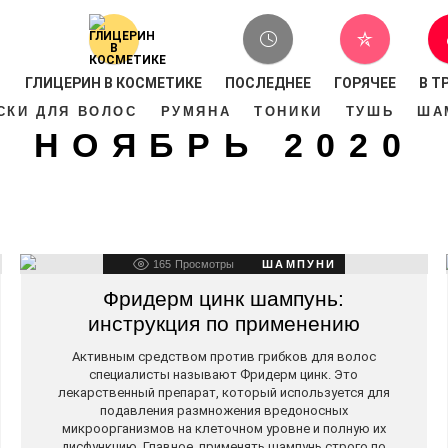
ГЛИЦЕРИН В КОСМЕТИКЕ
ПОСЛЕДНЕЕ
ГОРЯЧЕЕ
В Т
СКИ ДЛЯ ВОЛОС
РУМЯНА
ТОНИКИ
ТУШЬ
ША
НОЯБРЬ 2020
165
Просмотры
ШАМПУНИ
Фридерм цинк шампунь:
инструкция по применению
Активным средством против грибков для волос
специалисты называют Фридерм цинк. Это
лекарственный препарат, который используется для
подавления размножения вредоносных
микроорганизмов на клеточном уровне и полную их
дисфункцию. Главное, применять шампунь строго по