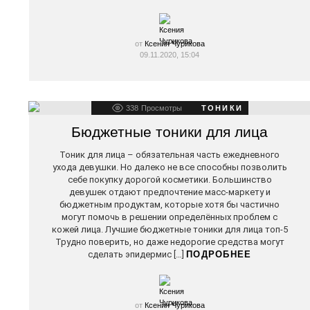
от
Ксения Чурикова
09.11.2020, 15:04
338
Просмотры
ТОНИКИ
Бюджетные тоники для лица
Тоник для лица – обязательная часть ежедневного
ухода девушки. Но далеко не все способны позволить
себе покупку дорогой косметики. Большинство
девушек отдают предпочтение масс-маркету и
бюджетным продуктам, которые хотя бы частично
могут помочь в решении определённых проблем с
кожей лица. Лучшие бюджетные тоники для лица топ-5
Трудно поверить, но даже недорогие средства могут
сделать эпидермис […]
ПОДРОБНЕЕ
от
Ксения Чурикова