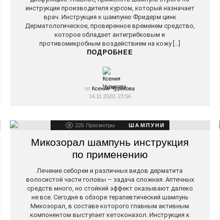
инструкции производителя курсом, который назначает
врач. Инструкция к шампуню Фридерм цинк
Дерматологическое, проверенное временем средство,
которое обладает антигрибковым и
противомикробным воздействием на кожу […]
ПОДРОБНЕЕ
от
Ксения Чурикова
14.11.2020, 23:56
226
Просмотры
ШАМПУНИ
Микозорал шампунь инструкция
по применению
Лечение себореи и различных видов дерматита
волосистой части головы – задача сложная. Аптечных
средств много, но стойкий эффект оказывают далеко
не все. Сегодня в обзоре терапевтический шампунь
Микозорал, в составе которого главным активным
компонентом выступает кетоконазол. Инструкция к