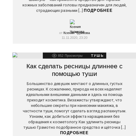
кожных заболеваний головы предназначен для людей,
страдающих разными […]
ПОДРОБНЕЕ
от
Ксения Чурикова
11.11.2020, 23:20
852
Просмотры
ТУШЬ
Как сделать ресницы длиннее с
помощью туши
Большинство девушек мечтают о длинных, густых
ресницах. К сожалению, природа не всех наделяет
идеальными внешними данными и здесь на помощь
приходит косметика. Визажисты утверждают, что
небольшие секреты при нанесении макияжа, в
частности туши, помогут сделать взгляд распахнутым.
Узнаем, как добиться эффекта наращивания без
обращения к косметологу. Как удлинить ресницы
тушью Грамотно подобранное средство и щёточка […]
ПОДРОБНЕЕ