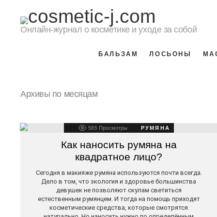
Онлайн-журнал о косметике и уходе за собой
БАЛЬЗАМ
ЛОСЬОНЫ
МА
Архивы по месяцам
LATEST
583
Просмотры
РУМЯНА
STORIES
Как наносить румяна на
квадратное лицо?
Сегодня в макияже румяна используются почти всегда.
Дело в том, что экология и здоровье большинства
девушек не позволяют скулам светиться
естественным румянцем. И тогда на помощь приходят
косметические средства, которые смотрятся
натурально. Но наносить нужно по определённым